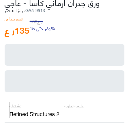
ورق جدران ارماني كاسا
-
عاجي
GA5-9513
:
رمز العنصر
السعر يبدأ من
ر ع
159
135
ر ع
وفر حتى 15%
علامة تجارية
تشكيلة
Refined Structures 2