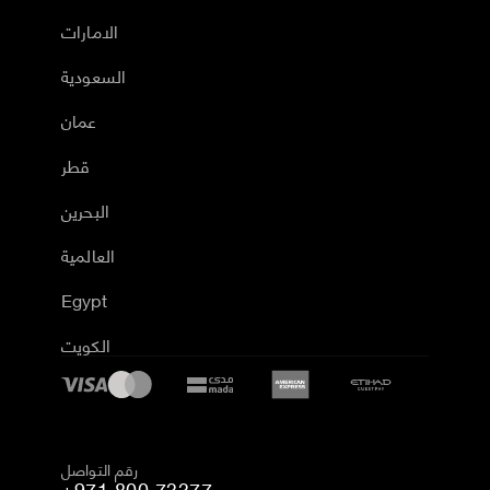
الامارات
السعودية
عمان
قطر
البحرين
العالمية
Egypt
الكويت
رقم التواصل
+971 800 73377