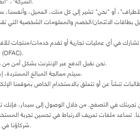
"الشركة"، "أنفسنا"، "نحن"، "لنا"، و "نحن" تشير إلى سيدار.
اقات الائتمان/الخصم والمعلومات الشخصية التي تقدمها ل
ا تشارك في أي عمليات تجارية أو تقدم خدمات/منتجات للأفر
من جانب مكتب السيطرة على الأصول الأجنبية (OFAC).
نحن نقبل الدفع عبر الإنترنت بشكل آمن من خلال بطاقات الائتمان/الخصم فيزا وماستركارد.
سيتم معالجة المبالغ المستردة، إذا كانت هناك، باستخدام وسيلة الدفع الأصلية.
تجربتك في التصفح. من خلال الوصول إلى سيدار، فإنك تو
. تساعد ملفات تعريف الارتباط في تحسين تجربة المس
شركاؤنا في الشراكة/الإعلانات أيضًا ملفات تعريف الارتباط.