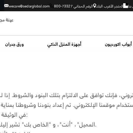
بنا
المتجر الأقرب اليك
الرقم المجاني 73327-800
wecare@sedarglobal.com
عينة مجا
أبواب اكورديون
أجهزة المنزل الذكي
ورق جدران
ني، فإنك توافق على الالتزام بتلك البنود والشروط. إذا لم
في الوثيقة التالية، تحمل بعض المصطلحات معانٍ محددة:
"العميل"، "أنت"، و "الخاص بك" تشير إليك، الفرد الذي يوافق على البنود الموضحة هنا.