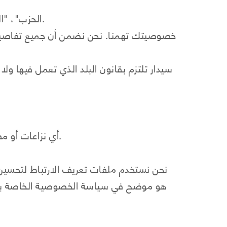
"الحزب"، "الأطراف"، أو "نحن" تشير إلى كل منك، العميل، وأنفسنا، سيدار. هذه المصطلحات قابلة للتبديل وشاملة.
خصوصيتك تهمنا. نحن نضمن أن جميع تفاصيل بط
سيدار تلتزم بقانون البلد الذي تعمل فيها ول
أي نزاعات أو مطالبات تنشأ عن أو تتعلق بالاستخدام الخاص بموقعنا الإلكتروني يجب أن تخضع وتفسر وفقًا لقوانين البلد.
نحن نستخدم ملفات تعريف الارتباط لتحسين 
هو موضح في سياسة الخصوصية الخاصة بنا