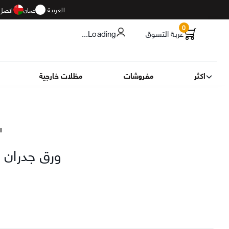
العربية
عمان
اتصل 
0
عربة التسوق
...Loading
اكثر
مفروشات
مظلات خارجية
الت
ورق جدران ا