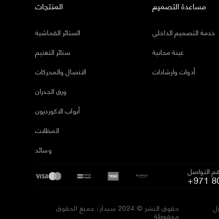
مساعدة التصميم
المنتجات
خدمة التصميم الداخلي
الستائر القماشية
عينة مجانية
ستائر التعتيم
أدوات وارشادات
الاتصال والمحركات
ورق الجدران
أبواب الاكورديون
المظلات
وسائد
م التواصل
+971 8
ل
حقوق النشر © 2024 سيدار، جميع الحقوق
محفوظة