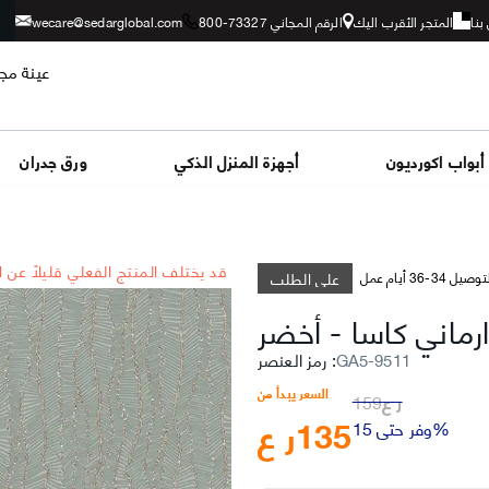
بنا
المتجر الأقرب اليك
الرقم المجاني 73327-800
wecare@sedarglobal.com
عينة مجا
أبواب اكورديون
أجهزة المنزل الذكي
ورق جدران
*قد يختلف المنتج الفعلي قليلاً عن 
على الطلب
وصيل 34-36 أيام عمل
رماني كاسا
-
أخضر
GA5-9511
:
رمز العنصر
السعر يبدأ من
ر ع
159
135
ر ع
وفر حتى 15%