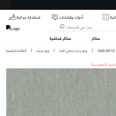
نية
أدوات وارشادات
استشارة مجانية
ستائر
ستائر قماشية
GA5-9510
ورق جدران ارماني كاسا
ورق جدران
القائمة الرئيسية
/
/
/
الصور المعروضة