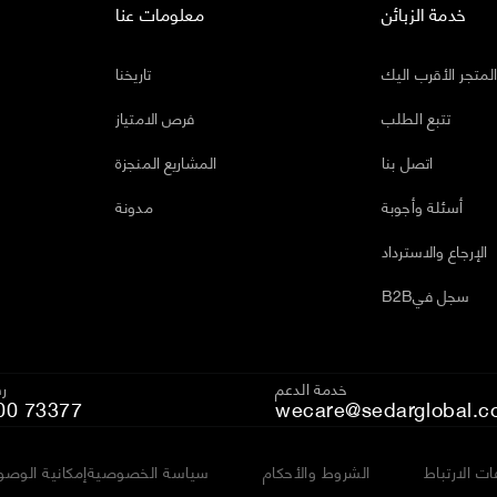
خدمة الزبائن
معلومات عنا
لمتجر الأقرب اليك
تاريخنا
تتبع الطلب
فرص الامتياز
اتصل بنا
المشاريع المنجزة
أسئلة وأجوبة
مدونة
الإرجاع والاسترداد
B2Bسجل في
خدمة الدعم
رق
00 73377
wecare@sedarglobal.c
ت الارتباط
الشروط والأحكام
سياسة الخصوصية
إمكانية الوصو