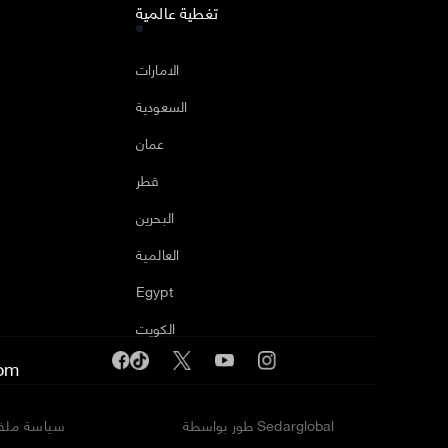
تغطية عالمية
ا
الامارات
السعودية
عمان
قطر
البحرين
العالمية
Egypt
الكويت
om
طور بواسطة Sedarglobal
سياسة ملفا