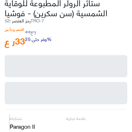
ستائر الرولر المطبوعة للوقاية
الشمسية (سن سكرين)
-
فوشيا
52TRO-7
رمز العنصر
:
السعر يبدأ من
ر ع
44
33
ر ع
وفر حتى 25%
علامة تجارية
تشكيلة
Paragon II