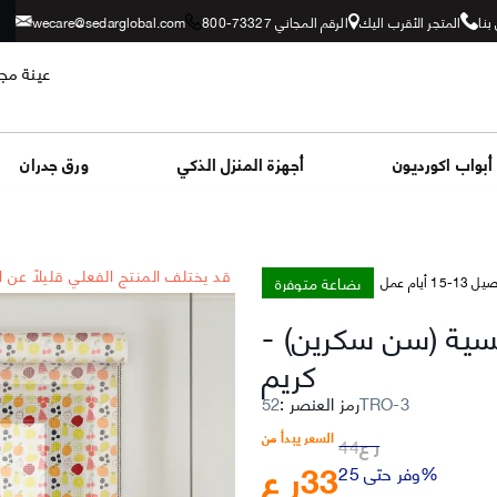
بنا
المتجر الأقرب اليك
الرقم المجاني 73327-800
wecare@sedarglobal.com
عينة مجا
أبواب اكورديون
أجهزة المنزل الذكي
ورق جدران
*قد يختلف المنتج الفعلي قليلاً عن 
بضاعة متوفرة
-15 أيام عمل
مسية (سن سكرين)
-
كريم
52TRO-3
رمز العنصر
:
السعر يبدأ من
ر ع
44
33
ر ع
وفر حتى 25%