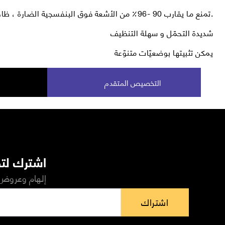
تمنع ما يقارب 90 -96٪ من الأشعة فوق البنفسجية الضارة ، ظاهرة الوهج.
شديدة التحمّل و سهلة التنظيف
يمكن تثبيتها بوضعيّات متنوّعة
التخصيص المتقدم
اشترك لتص
إلهام وعروض 
اشتراك