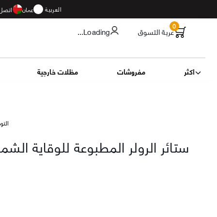
العربية
عمان
اتصل 
0
عربة التسوق
...Loading
اكثر
مفروشات
مظلات خارجية
التوصيل 13
ستائر الرولر المطبوعة للوقاية الش