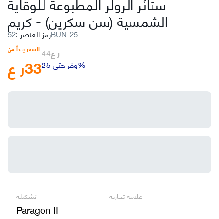
ستائر الرولر المطبوعة للوقاية
كريم
الشمسية (سن سكرين)
-
52BUN-25
رمز العنصر
:
السعر يبدأ من
ر ع
44
33
ر ع
وفر حتى 25%
علامة تجارية
تشكيلة
Paragon II