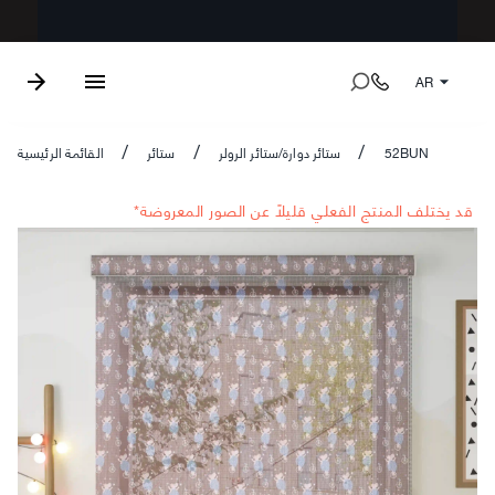
AR
52BUN
ستائر دوارة/ستائر الرولر
ستائر
القائمة الرئيسية
/
/
/
*قد يختلف المنتج الفعلي قليلاً عن الصور المعروضة