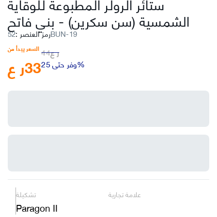
ستائر الرولر المطبوعة للوقاية
الشمسية (سن سكرين)
-
بني فاتح
52BUN-19
رمز العنصر
:
السعر يبدأ من
ر ع
44
33
ر ع
وفر حتى 25%
علامة تجارية
تشكيلة
Paragon II