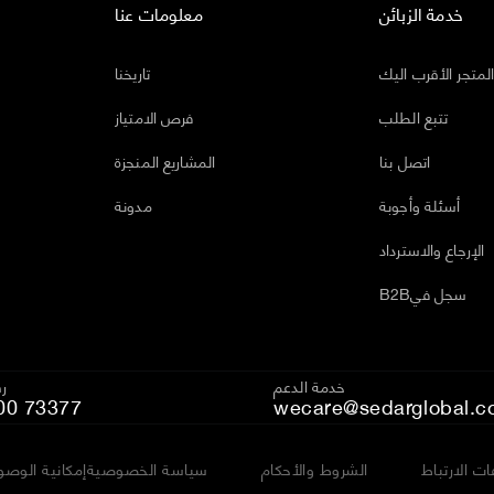
خدمة الزبائن
معلومات عنا
لمتجر الأقرب اليك
تاريخنا
تتبع الطلب
فرص الامتياز
اتصل بنا
المشاريع المنجزة
أسئلة وأجوبة
مدونة
الإرجاع والاسترداد
B2Bسجل في
خدمة الدعم
رق
00 73377
wecare@sedarglobal.c
ت الارتباط
الشروط والأحكام
سياسة الخصوصية
إمكانية الوصو