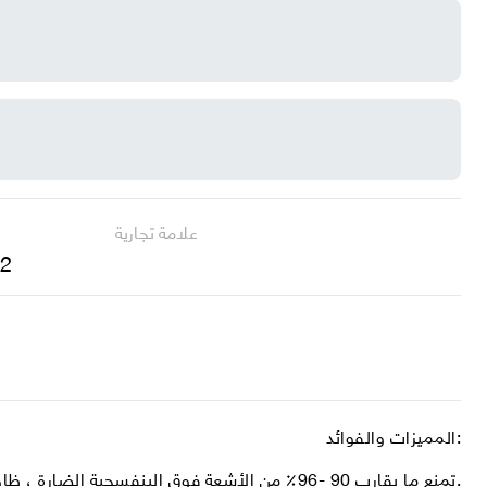
علامة تجارية
 2
المميزات والفوائد:
تمنع ما يقارب 90 -96٪ من الأشعة فوق البنفسجية الضارة ، ظاهرة الوهج.