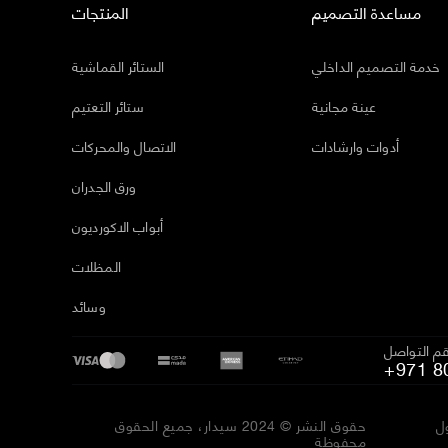
مساعدة التصميم
المنتجات
خدمة التصميم الداخلي
الستائر القماشية
عينة مجانية
ستائر التعتيم
أدوات وارشادات
الاتصال والمحركات
ورق الجدران
أبواب الاكورديون
المظلات
وسائد
م التواصل
+971 8
ل
حقوق النشر © 2024 سيدار، جميع الحقوق
محفوظة