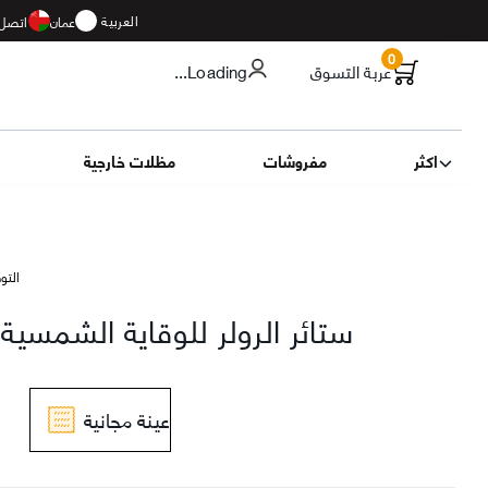
العربية
عمان
اتصل 
0
عربة التسوق
...Loading
اكثر
مفروشات
مظلات خارجية
التوصيل 11
بني
ستائر الرولر للوقاية الشمسي
عينة مجانية