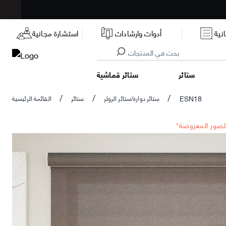
نية
أدوات وارشادات
استشارة مجانية
ستائر
ستائر قماشية
ESN18
ستائر دوارة/ستائر الرولر
ستائر
القائمة الرئيسية
/
/
/
الصور المعروضة