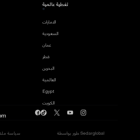
تغطية عالمية
ا
الامارات
السعودية
عمان
قطر
البحرين
العالمية
Egypt
الكويت
om
طور بواسطة Sedarglobal
سياسة ملفا