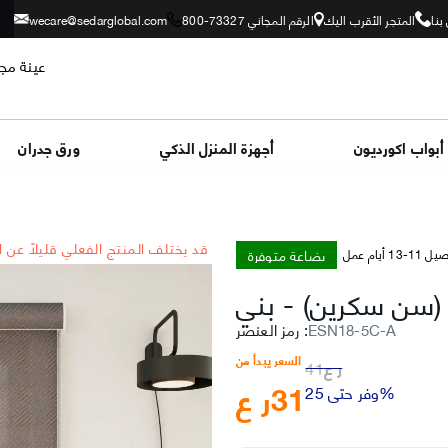
بنا
المتجر الأقرب اليك
الرقم المجاني 73327-800
wecare@sedarglobal.com
عينة مجا
أبواب اكورديون
أجهزة المنزل الذكي
ورق جدران
*قد يختلف المنتج الفعلي قليلاً عن 
بضاعة متوفرة
-13 أيام عمل
ة (سن سكرين)
-
ESN18-5C-A
:
رمز العنصر
السعر يبدأ من
ر ع
41
31
ر ع
وفر حتى 25%