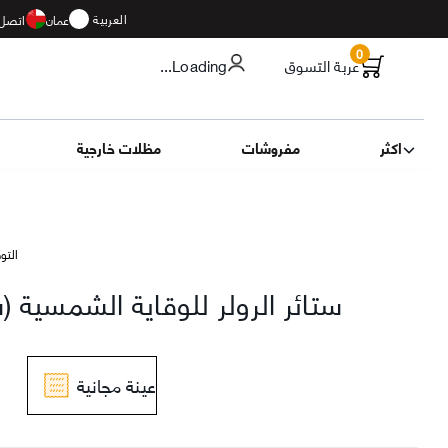
العربية
عمان
اتصل 
0
عربة التسوق
...Loading
اكثر
مفروشات
مظلات خارجية
التوصيل 11
ستائر الرولر للوقاية الشمسية 
عينة مجانية