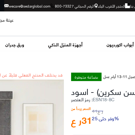
بنا
المتجر الأقرب اليك
الرقم المجاني 73327-800
wecare@sedarglobal.com
عينة مجا
أبواب اكورديون
أجهزة المنزل الذكي
ورق جدران
*قد يختلف المنتج الفعلي قليلاً عن 
بضاعة متوفرة
-13 أيام عمل
(سن سكرين)
-
اسود
ESN18-8C
:
رمز العنصر
السعر يبدأ من
ر ع
41
31
ر ع
وفر حتى 25%