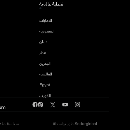
تغطية عالمية
ا
الامارات
السعودية
عمان
قطر
البحرين
العالمية
Egypt
الكويت
om
طور بواسطة Sedarglobal
سياسة ملفا