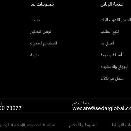
خدمة الزبائن
معلومات عنا
لمتجر الأقرب اليك
تاريخنا
تتبع الطلب
فرص الامتياز
اتصل بنا
المشاريع المنجزة
أسئلة وأجوبة
مدونة
الإرجاع والاسترداد
B2Bسجل في
خدمة الدعم
رق
00 73377
wecare@sedarglobal.c
ت الارتباط
الشروط والأحكام
سياسة الخصوصية
إمكانية الوصو