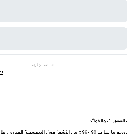
علامة تجارية
 2
المميزات والفوائد:
تمنع ما يقارب 90 -96٪ من الأشعة فوق البنفسجية الضارة ، ظاهرة الوهج.