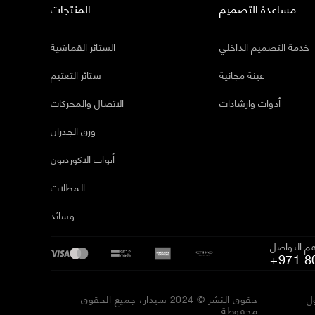
مساعدة التصميم
المنتجات
خدمة التصميم الداخلي
الستائر القماشية
عينة مجانية
ستائر التعتيم
أدوات وارشادات
الاتصال والمحركات
ورق الجدران
أبواب الاكورديون
المظلات
وسائد
م التواصل
+971 8
ل
حقوق النشر © 2024 سيدار، جميع الحقوق
محفوظة