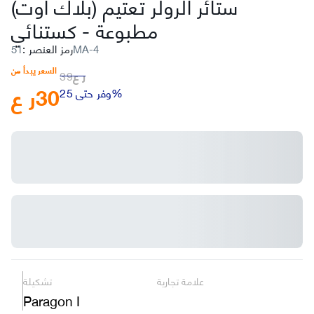
ستائر الرولر تعتيم (بلاك أوت)
مطبوعة
-
كستنائي
51MA-4
رمز العنصر
:
السعر يبدأ من
ر ع
39
30
ر ع
وفر حتى 25%
علامة تجارية
تشكيلة
Paragon I