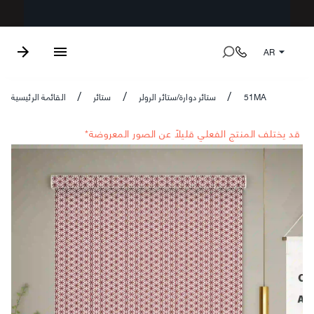
AR
51MA
ستائر دوارة/ستائر الرولر
ستائر
القائمة الرئيسية
/
/
/
*قد يختلف المنتج الفعلي قليلاً عن الصور المعروضة