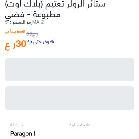
ستائر الرولر تعتيم (بلاك أوت)
مطبوعة
-
فضي
51MA-2
رمز العنصر
:
السعر يبدأ من
ر ع
39
30
ر ع
وفر حتى 25%
علامة تجارية
تشكيلة
Paragon I