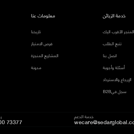
خدمة الزبائن
معلومات عنا
لمتجر الأقرب اليك
تاريخنا
تتبع الطلب
فرص الامتياز
اتصل بنا
المشاريع المنجزة
أسئلة وأجوبة
مدونة
الإرجاع والاسترداد
B2Bسجل في
خدمة الدعم
رق
00 73377
wecare@sedarglobal.c