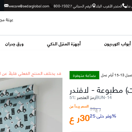
بنا
المتجر الأقرب اليك
الرقم المجاني 73327-800
wecare@sedarglobal.com
عينة مجا
أبواب اكورديون
أجهزة المنزل الذكي
ورق جدران
*قد يختلف المنتج الفعلي قليلاً عن 
بضاعة متوفرة
-15 أيام عمل
وت) مطبوعة
-
لافندر
51BUN-14
رمز العنصر
:
السعر يبدأ من
ر ع
39
30
ر ع
وفر حتى 25%