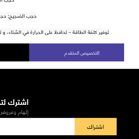
حجب الضجيج: حجب 40 % من الضجيج الخ
توفير كلفة الطاقة – تحافظ على الحرارة في الشتاء، و
التخصيص المتقدم
اشترك لتص
إلهام وعروض 
اشتراك