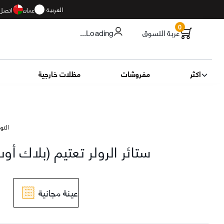
العربية
عمان
اتصل 
0
عربة التسوق
...Loading
اكثر
مفروشات
مظلات خارجية
التوصيل 13
ستائر الرولر تعتيم (بلاك أ
عينة مجانية