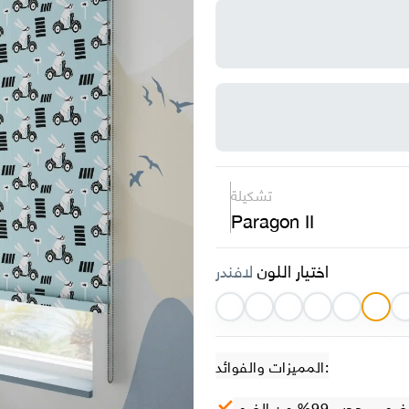
تشكيلة
Paragon II
اختيار اللون
لافندر
المميزات والفوائد:
– حجب 99% من الضوء