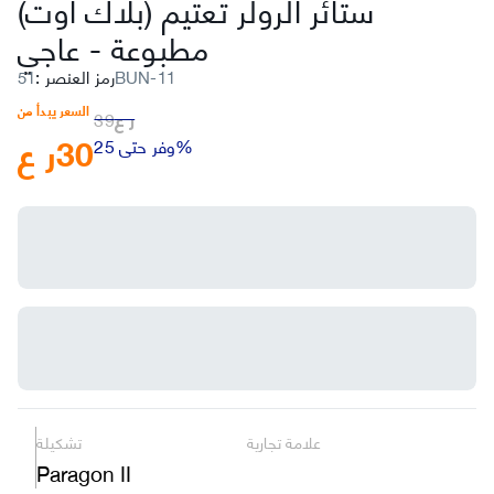
ستائر الرولر تعتيم (بلاك أوت)
مطبوعة
-
عاجي
51BUN-11
رمز العنصر
:
السعر يبدأ من
ر ع
39
30
ر ع
وفر حتى 25%
علامة تجارية
تشكيلة
Paragon II