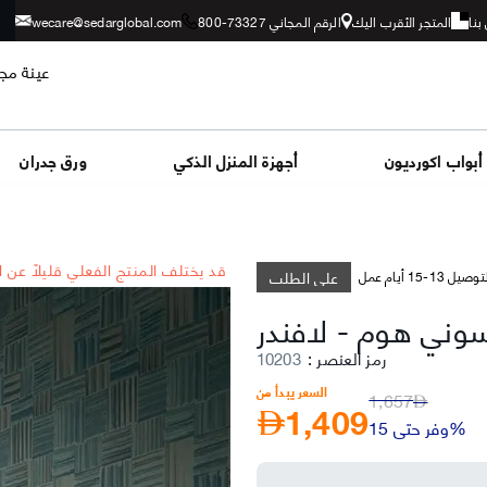
بنا
المتجر الأقرب اليك
الرقم المجاني 73327-800
wecare@sedarglobal.com
عينة مجا
أبواب اكورديون
أجهزة المنزل الذكي
ورق جدران
*قد يختلف المنتج الفعلي قليلاً عن 
على الطلب
وصيل 13-15 أيام عمل
وني هوم
-
لافندر
رمز العنصر
:
10203
السعر يبدأ من
1,657
1,409
AED
AED
وفر حتى 15%