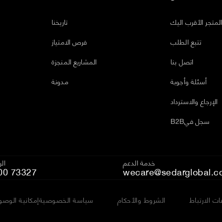
لمتجر الأقرب اليك
تاريخنا
تتبع الطلب
فرص الامتياز
اتصل بنا
المشاريع المنجزة
أسئلة وأجوبة
مدونة
الإرجاع والاسترداد
B2Bسجل في
خدمة الدعم
ال
00 73327
wecare@sedarglobal.c
ت الارتباط
الشروط والأحكام
سياسة الخصوصية
إمكانية الوصو