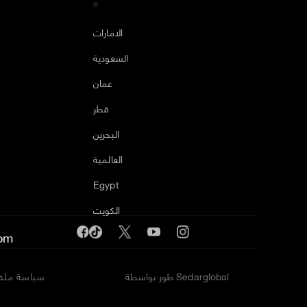
ا
الامارات
السعودية
عمان
قطر
البحرين
العالمية
Egypt
الكويت
om
طور بواسطة Sedarglobal
سياسة ملفا