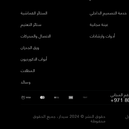
خدمة التصميم الداخلي
الستائر القماشية
عينة مجانية
ستائر التعتيم
أدوات وارشادات
الاتصال والمحركات
ورق الجدران
أبواب الاكورديون
المظلات
وسائد
رقم المجاني
+971 8
ل
حقوق النشر © 2024 سيدار، جميع الحقوق
محفوظة