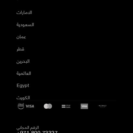
الامارات
السعودية
عمان
قطر
البحرين
العالمية
Egypt
الكويت
الرقم المجاني
+971 800 73327