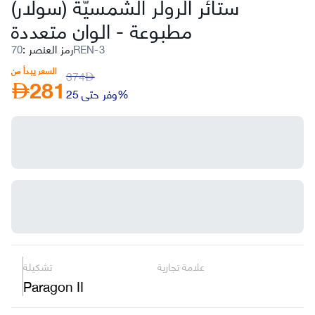
ستائر الرولر الشمسيّة (سولار)
مطبوعة
-
الوان متعددة
70REN-3
رمز العنصر
:
السعر يبدأ من
374
281
AED
AED
وفر حتى 25%
علامة تجارية
تشكيلة
Paragon II