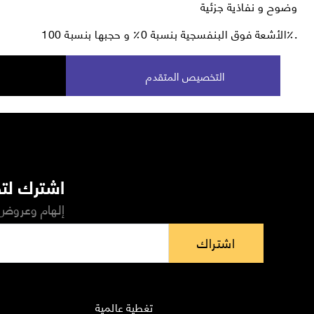
وضوح و نفاذية جزئية
الأشعة فوق البنفسجية بنسبة 0٪ و حجبها بنسبة 100٪.
التخصيص المتقدم
اشترك لتص
إلهام وعروض 
اشتراك
تغطية عالمية