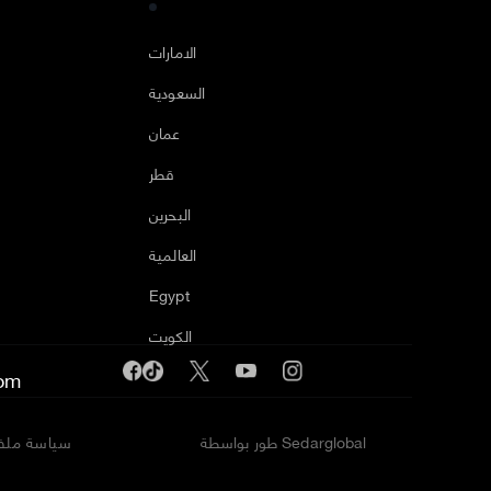
ا
الامارات
السعودية
عمان
قطر
البحرين
العالمية
Egypt
الكويت
om
طور بواسطة Sedarglobal
سياسة ملفا