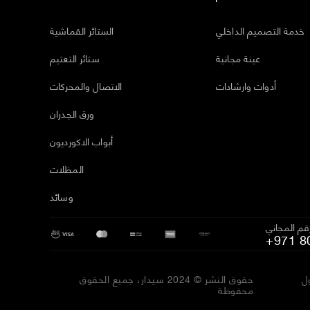
خدمة التصميم الداخلي
الستائر القماشية
عينة مجانية
ستائر التعتيم
أدوات وارشادات
الاتصال والمحركات
ورق الجدران
أبواب الاكورديون
المظلات
وسائد
رقم المجاني
+971 8
ل
حقوق النشر © 2024 سيدار، جميع الحقوق
محفوظة