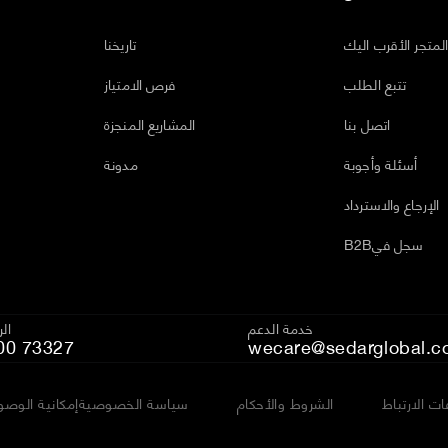
لمتجر الأقرب اليك
تاريخنا
تتبع الطلب
فرص الامتياز
اتصل بنا
المشاريع المنجزة
أسئلة وأجوبة
مدونة
الإرجاع والاسترداد
B2Bسجل في
خدمة الدعم
ال
00 73327
wecare@sedarglobal.c
ت الارتباط
الشروط والأحكام
سياسة الخصوصية
إمكانية الوصو