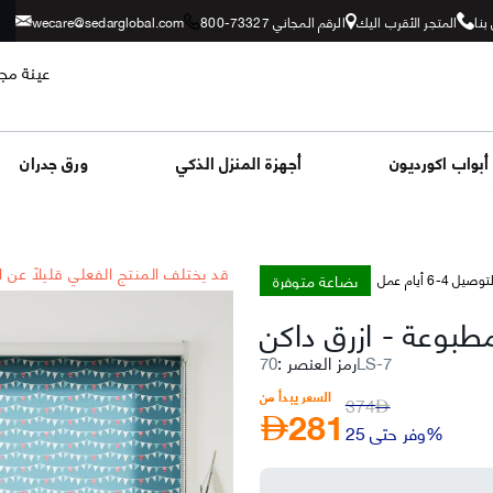
بنا
المتجر الأقرب اليك
الرقم المجاني 73327-800
wecare@sedarglobal.com
عينة مجا
أبواب اكورديون
أجهزة المنزل الذكي
ورق جدران
*قد يختلف المنتج الفعلي قليلاً عن 
بضاعة متوفرة
توصيل 4-6 أيام عمل
مطبوعة
-
ازرق داكن
70LS-7
رمز العنصر
:
السعر يبدأ من
374
281
AED
AED
وفر حتى 25%