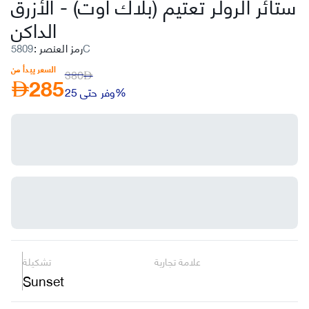
ستائر الرولر تعتيم (بلاك أوت)
-
الأزرق
الداكن
5809C
رمز العنصر
:
السعر يبدأ من
380
285
AED
AED
وفر حتى 25%
علامة تجارية
تشكيلة
Sunset