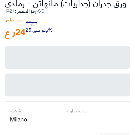
ورق جدران (جداريات) مانهاتن
-
رمادي
1427-SD
رمز العنصر
:
السعر يبدأ من
ر ع
33
24
ر ع
وفر حتى 25%
علامة تجارية
تشكيلة
Milano