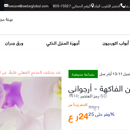
بنا
المتجر الأقرب اليك
الرقم المجاني 73327-800
wecare@sedarglobal.com
عينة مجا
أبواب اكورديون
أجهزة المنزل الذكي
ورق جدران
*قد يختلف المنتج الفعلي قليلاً عن 
بضاعة متوفرة
-13 أيام عمل
ن الفاكهة
-
أرجواني
1414-SD
رمز العنصر
:
السعر يبدأ من
ر ع
33
24
ر ع
وفر حتى 25%