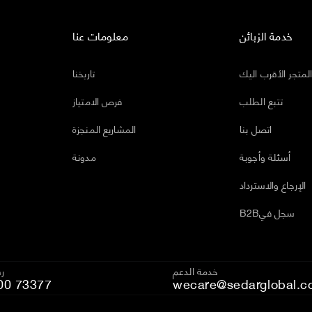
خدمة الزبائن
معلومات عنا
لمتجر الأقرب اليك
تاريخنا
تتبع الطلب
فرص الامتياز
اتصل بنا
المشاريع المنجزة
أسئلة وأجوبة
مدونة
الإرجاع والاسترداد
B2Bسجل في
خدمة الدعم
رق
00 73377
wecare@sedarglobal.c