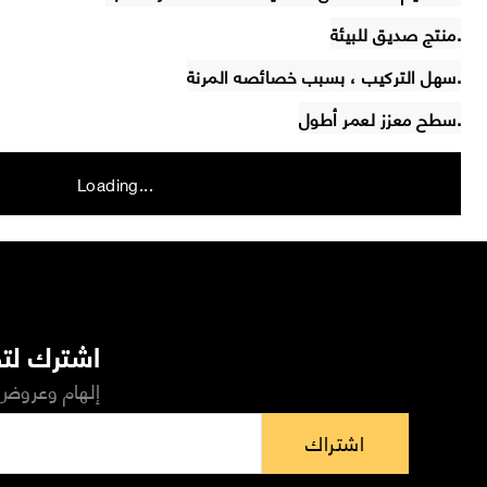
منتج صديق للبيئة.
سهل التركيب ، بسبب خصائصه المرنة.
سطح معزز لعمر أطول.
Loading...
اشترك لتص
إلهام وعروض 
اشتراك