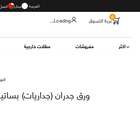
العربية
عمان
اتصل 
0
عربة التسوق
...Loading
اكثر
مفروشات
مظلات خارجية
التوصيل 11
ورق جدران (جداريات) بساتي