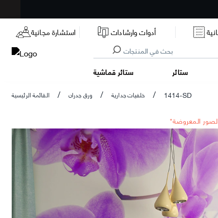
نية
أدوات وارشادات
استشارة مجانية
ستائر
ستائر قماشية
1414-SD
خلفيات جدارية
ورق جدران
القائمة الرئيسية
/
/
/
الصور المعروضة