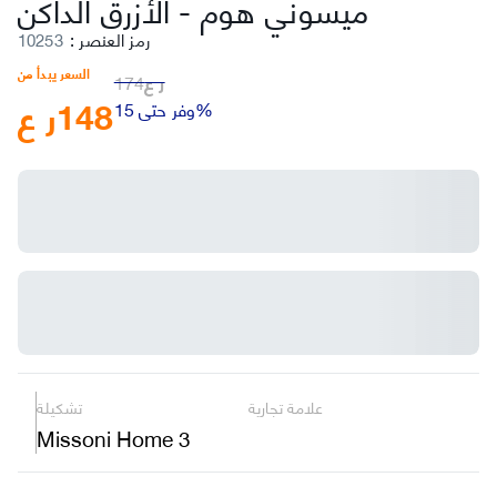
ميسوني هوم
-
الأزرق الداكن
رمز العنصر
:
10253
السعر يبدأ من
ر ع
174
148
ر ع
وفر حتى 15%
علامة تجارية
تشكيلة
Missoni Home 3