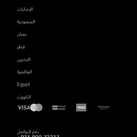
الامارات
السعودية
عمان
قطر
البحرين
العالمية
Egypt
الكويت
رقم التواصل
+971 800 73377