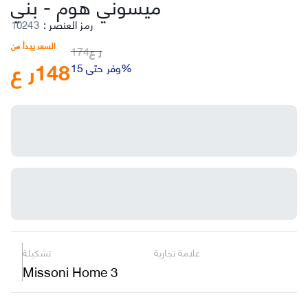
بني
ميسوني هوم
-
رمز العنصر
:
10243
السعر يبدأ من
ر ع
174
148
ر ع
وفر حتى 15%
علامة تجارية
تشكيلة
Missoni Home 3