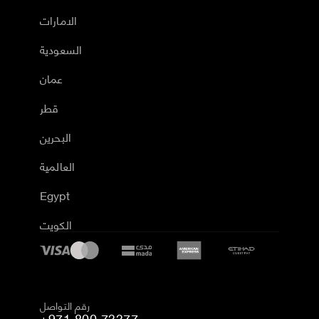
الامارات
السعودية
عمان
قطر
البحرين
العالمية
Egypt
الكويت
رقم التواصل
+971 800 73377