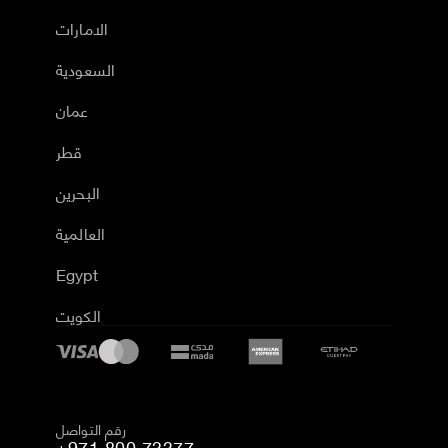
الامارات
السعودية
عمان
قطر
البحرين
العالمية
Egypt
الكويت
رقم التواصل
+971 800 73377