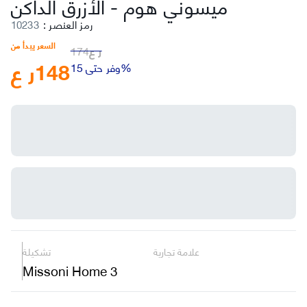
ميسوني هوم
-
الأزرق الداكن
رمز العنصر
:
10233
السعر يبدأ من
ر ع
174
148
ر ع
وفر حتى 15%
علامة تجارية
تشكيلة
Missoni Home 3