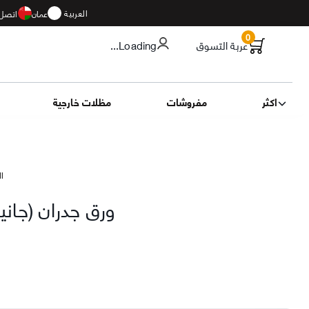
العربية
عمان
اتصل 
0
عربة التسوق
...Loading
اكثر
مفروشات
مظلات خارجية
الت
بني
ورق جدران (جاني