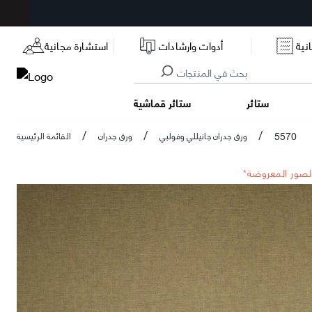
نية
أدوات وارشادات
استشارة مجانية
ستائر
ستائر قماشية
5570
ورق جدران جانيللي وفولبي
ورق جدران
القائمة الرئيسية
/
/
/
الصور المعروضة