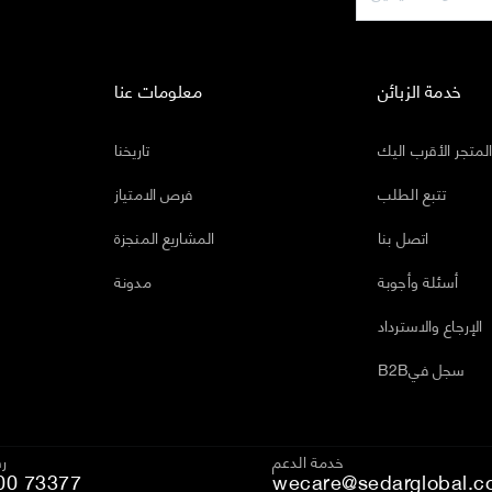
خدمة الزبائن
معلومات عنا
لمتجر الأقرب اليك
تاريخنا
تتبع الطلب
فرص الامتياز
اتصل بنا
المشاريع المنجزة
أسئلة وأجوبة
مدونة
الإرجاع والاسترداد
B2Bسجل في
خدمة الدعم
رق
00 73377
wecare@sedarglobal.c