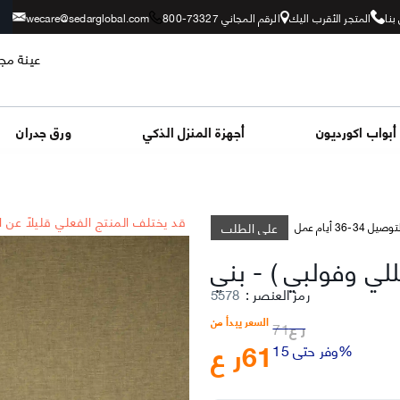
بنا
المتجر الأقرب اليك
الرقم المجاني 73327-800
wecare@sedarglobal.com
عينة مجا
أبواب اكورديون
أجهزة المنزل الذكي
ورق جدران
*قد يختلف المنتج الفعلي قليلاً عن 
على الطلب
وصيل 34-36 أيام عمل
للي وفولبي )
-
رمز العنصر
:
5578
السعر يبدأ من
ر ع
71
61
ر ع
وفر حتى 15%