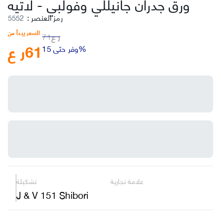
ورق جدران جانيللي وفولبي
-
لاتيه
رمز العنصر
:
5552
السعر يبدأ من
ر ع
71
61
ر ع
وفر حتى 15%
علامة تجارية
تشكيلة
J & V 151 Shibori