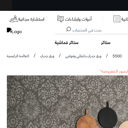
نية
أدوات وارشادات
استشارة مجانية
ستائر
ستائر قماشية
5500
ورق جدران جانيللي وفولبي
ورق جدران
القائمة الرئيسية
/
/
/
الصور المعروضة