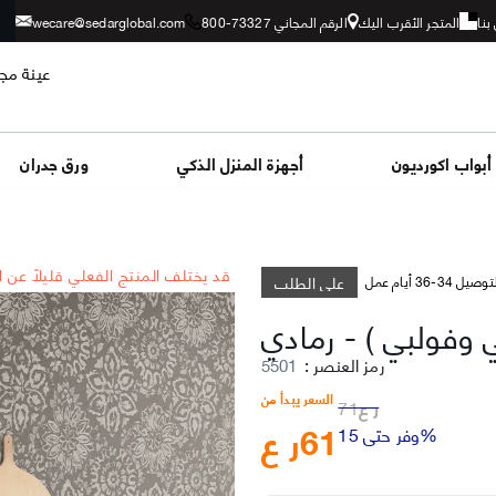
بنا
المتجر الأقرب اليك
الرقم المجاني 73327-800
wecare@sedarglobal.com
عينة مجا
أبواب اكورديون
أجهزة المنزل الذكي
ورق جدران
*قد يختلف المنتج الفعلي قليلاً عن 
على الطلب
وصيل 34-36 أيام عمل
ي وفولبي )
-
رمادي
رمز العنصر
:
5501
السعر يبدأ من
ر ع
71
61
ر ع
وفر حتى 15%