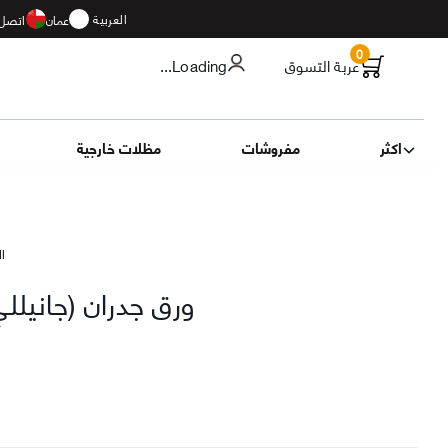
العربية
عمان
اتصل 
0
عربة التسوق
...Loading
اكثر
مفروشات
مظلات خارجية
الت
ورق جدران (جانيلل