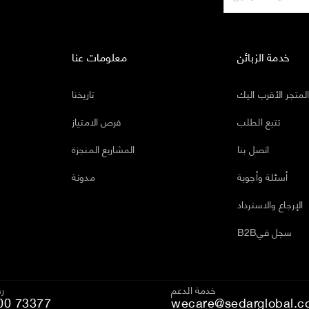
خدمة الزبائن
معلومات عنا
لمتجر الأقرب اليك
تاريخنا
تتبع الطلب
فرص الامتياز
اتصل بنا
المشاريع المنجزة
أسئلة وأجوبة
مدونة
الإرجاع والاسترداد
B2Bسجل في
خدمة الدعم
رق
00 73377
wecare@sedarglobal.c