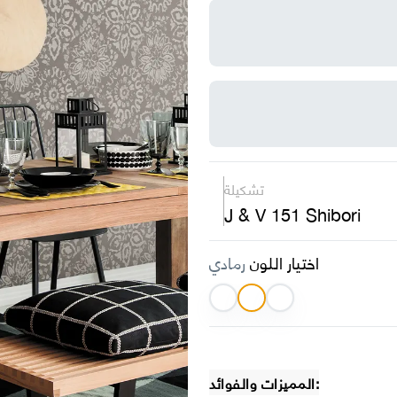
تشكيلة
J & V 151 Shibori
اختيار اللون
رمادي
المميزات والفوائد: