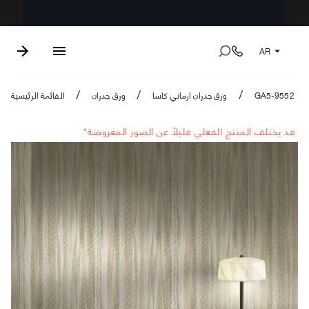
AR
GA5-9552
ورق جدران ارماني كاسا
ورق جدران
القائمة الرئيسية
/
/
/
*قد يختلف المنتج الفعلي قليلاً عن الصور المعروضة