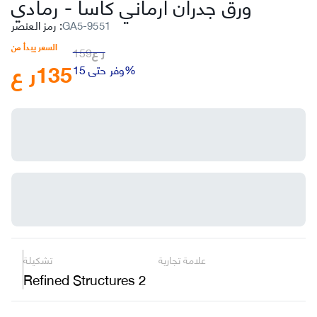
ورق جدران ارماني كاسا
-
رمادي
GA5-9551
:
رمز العنصر
السعر يبدأ من
ر ع
159
135
ر ع
وفر حتى 15%
علامة تجارية
تشكيلة
Refined Structures 2