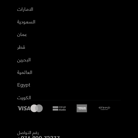
الامارات
السعودية
عمان
قطر
البحرين
العالمية
Egypt
الكويت
رقم التواصل
+971 800 73377