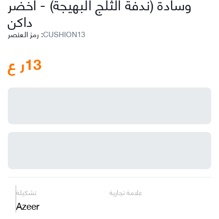
وسادة (ندفة الثلج البهيجة)
-
اخضر
داكن
CUSHION13
:
رمز العنصر
13
ر ع
علامة تجارية
تشكيلة
Azeer