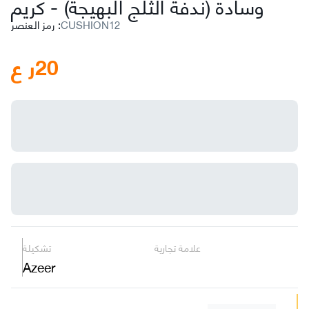
كريم
وسادة (ندفة الثلج البهيجة)
-
CUSHION12
:
رمز العنصر
20
ر ع
علامة تجارية
تشكيلة
Azeer