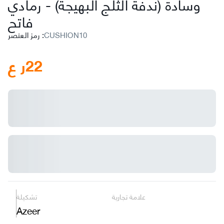
وسادة (ندفة الثلج البهيجة)
-
رمادي
فاتح
CUSHION10
:
رمز العنصر
22
ر ع
علامة تجارية
تشكيلة
Azeer