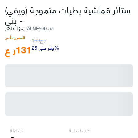
ستائر قماشية بطيات متموجة (ويفي)
بني
-
ALNE500-57
:
رمز العنصر
السعر يبدأ من
ر ع
169
131
ر ع
وفر حتى 25%
علامة تجارية
تشكيلة