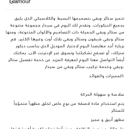
Glamour
تتميز ستائر ويفي بتصميمها البسيط والكلاسيكي الذي يليق
بجميع الديكورات. ونقدم لك اليوم في سيدار مجموعة متنوعة
من ستائر ويفي الجميلة ذات التصاميم والألوان المتنوعة، ومنها
ستائر ويفي شيفون وستائر ويفي بلاك أوت وغيرها الكثير. قم
بزيارة أحد معارضنا اليوم لاختيار الموديل الذي يناسب ديكور
منزلك، أو تصفح تشكيلتنا وتسوق عبر الإنترنت الآن. يمكنك
أيضاً التواصل معنا اليوم لمعرفة المزيد عن خدمة تفصيل ستائر
ويفي وخدمة تركيب ستائر ويفي من سيدار.
المميزات والفوائد:
سلاسة و سهولة الحركة
يتم استخدام مادة لاصقة من نوع خاص لخلق مظهراً متموّجاً
للستائر
مظهر أنيق و مميز
حل فعّال من حيث التكلفة، حيث أنها تحتاج لكمية أقمشة تقل