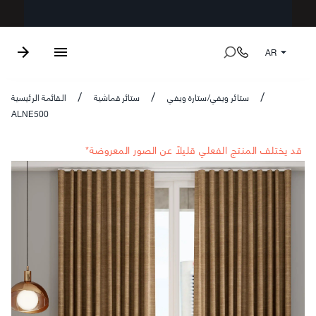
AR
ستائر ويفي/ستارة ويفي
ستائر قماشية
القائمة الرئيسية
/
/
/
ALNE500
*قد يختلف المنتج الفعلي قليلاً عن الصور المعروضة