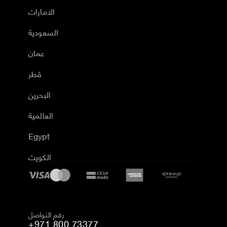
الامارات
السعودية
عمان
قطر
البحرين
العالمية
Egypt
الكويت
رقم التواصل
+971 800 73377