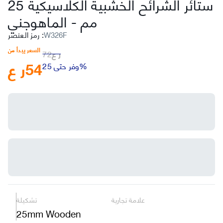
ستائر الشرائح الخشبية الكلاسيكية 25
مم
-
الماهوجني
W326F
:
رمز العنصر
السعر يبدأ من
ر ع
72
54
ر ع
وفر حتى 25%
علامة تجارية
تشكيلة
25mm Wooden