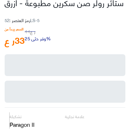
ستائر رولر صن سكرين مطبوعة
-
أزرق
52LS-5
رمز العنصر
:
السعر يبدأ من
ر ع
44
33
ر ع
وفر حتى 25%
علامة تجارية
تشكيلة
Paragon II