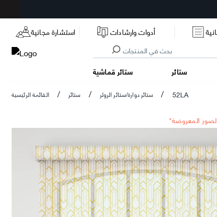
نية
أدوات وارشادات
استشارة مجانية
ستائر
ستائر قماشية
52LA
ستائر دوارة/ستائر الرولر
ستائر
القائمة الرئيسية
/
/
/
الصور المعروضة