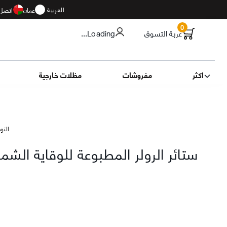
العربية
عمان
اتصل 
0
عربة التسوق
...Loading
اكثر
مفروشات
مظلات خارجية
التوصيل 13
ستائر الرولر المطبوعة للوقاية الش