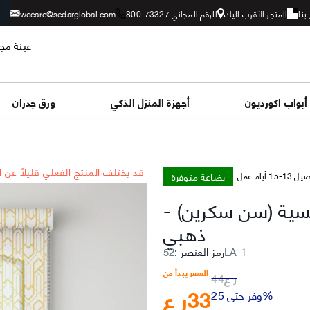
بنا
المتجر الأقرب اليك
الرقم المجاني 73327-800
wecare@sedarglobal.com
عينة مجا
أبواب اكورديون
أجهزة المنزل الذكي
ورق جدران
*قد يختلف المنتج الفعلي قليلاً عن 
بضاعة متوفرة
-15 أيام عمل
مسية (سن سكرين)
-
ذهبي
52LA-1
رمز العنصر
:
السعر يبدأ من
ر ع
44
33
ر ع
وفر حتى 25%