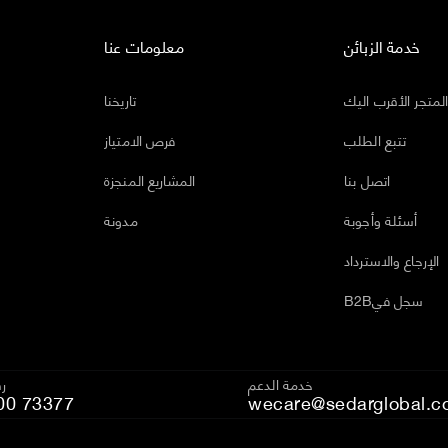
خدمة الزبائن
معلومات عنا
لمتجر الأقرب اليك
تاريخنا
تتبع الطلب
فرص الامتياز
اتصل بنا
المشاريع المنجزة
أسئلة وأجوبة
مدونة
الإرجاع والاسترداد
B2Bسجل في
خدمة الدعم
رق
00 73377
wecare@sedarglobal.c