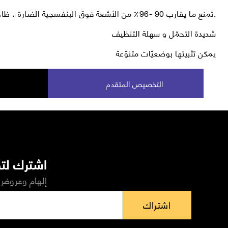
تمنع ما يقارب 90 -96٪ من الأشعة فوق البنفسجية الضارة ، ظاهرة الوهج.
شديدة التحمّل و سهلة التنظيف
يمكن تثبيتها بوضعيّات متنوّعة
التخصيص المتقدم
اشترك لتص
إلهام وعروض 
اشتراك