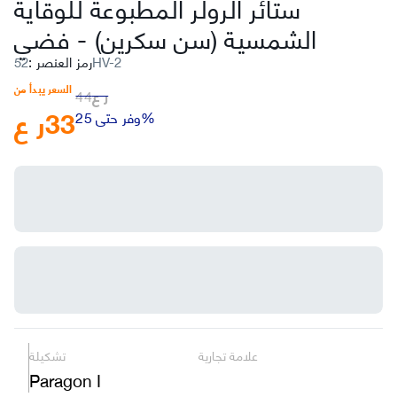
ستائر الرولر المطبوعة للوقاية
الشمسية (سن سكرين)
-
فضي
52HV-2
رمز العنصر
:
السعر يبدأ من
ر ع
44
33
ر ع
وفر حتى 25%
علامة تجارية
تشكيلة
Paragon I