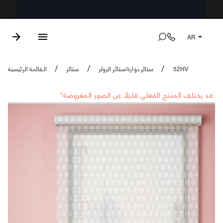
AR
52HV
ستائر دوارة/ستائر الرولر
ستائر
القائمة الرئيسية
/
/
/
*قد يختلف المنتج الفعلي قليلاً عن الصور المعروضة