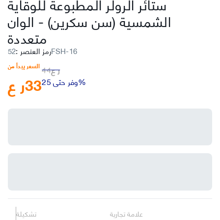
ستائر الرولر المطبوعة للوقاية
الشمسية (سن سكرين)
-
الوان
متعددة
52FSH-16
رمز العنصر
:
السعر يبدأ من
ر ع
44
33
ر ع
وفر حتى 25%
علامة تجارية
تشكيلة