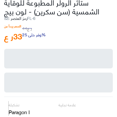
ستائر الرولر المطبوعة للوقاية
الشمسية (سن سكرين)
-
لون بيج
52FL-6
رمز العنصر
:
السعر يبدأ من
ر ع
44
33
ر ع
وفر حتى 25%
علامة تجارية
تشكيلة
Paragon I