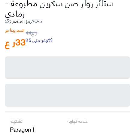
ستائر رولر صن سكرين مطبوعة
-
رمادي
52AQ-5
رمز العنصر
:
السعر يبدأ من
ر ع
44
33
ر ع
وفر حتى 25%
علامة تجارية
تشكيلة
Paragon I