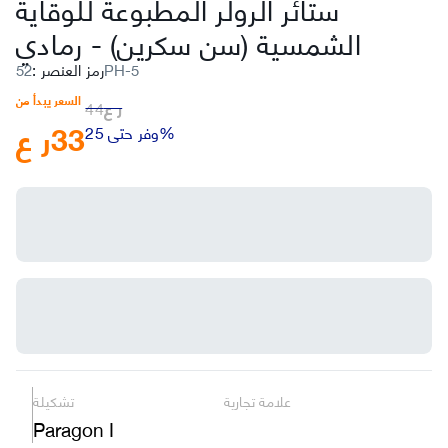
ستائر الرولر المطبوعة للوقاية
الشمسية (سن سكرين)
-
رمادي
52PH-5
رمز العنصر
:
السعر يبدأ من
ر ع
44
33
ر ع
وفر حتى 25%
علامة تجارية
تشكيلة
Paragon I