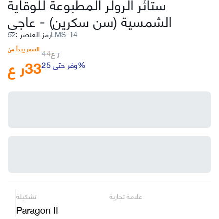
ستائر الرولر المطبوعة للوقاية
الشمسية (سن سكرين)
-
عاجي
52LMS-14
رمز العنصر
:
السعر يبدأ من
ر ع
44
33
ر ع
وفر حتى 25%
علامة تجارية
تشكيلة
Paragon II