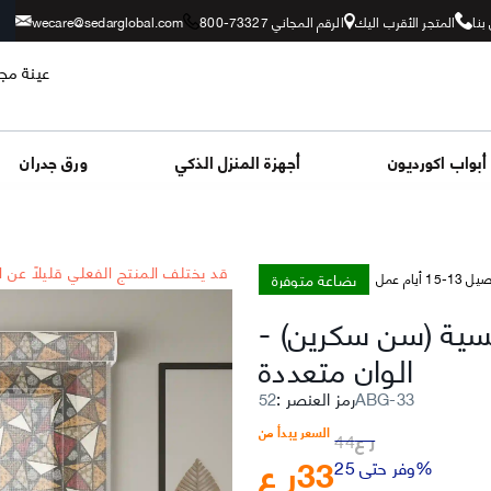
بنا
المتجر الأقرب اليك
الرقم المجاني 73327-800
wecare@sedarglobal.com
عينة مجا
أبواب اكورديون
أجهزة المنزل الذكي
ورق جدران
*قد يختلف المنتج الفعلي قليلاً عن 
بضاعة متوفرة
-15 أيام عمل
مسية (سن سكرين)
-
الوان متعددة
52ABG-33
رمز العنصر
:
السعر يبدأ من
ر ع
44
33
ر ع
وفر حتى 25%