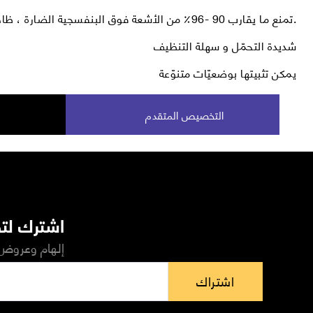
تمنع ما يقارب 90 -96٪ من الأشعة فوق البنفسجية الضارة ، ظاهرة الوهج.
شديدة التحمّل و سهلة التنظيف
يمكن تثبيتها بوضعيّات متنوّعة
التخصيص المتقدم
اشترك لتص
إلهام وعروض 
اشتراك