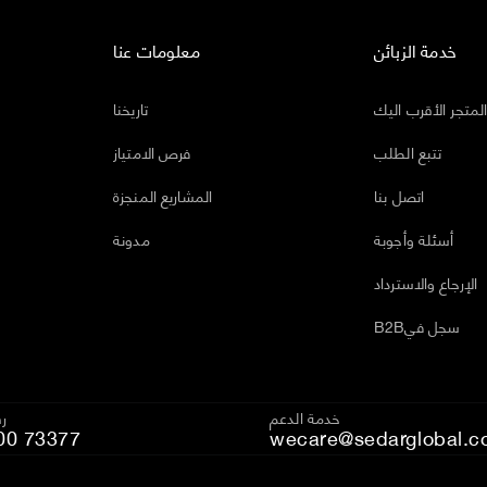
خدمة الزبائن
معلومات عنا
لمتجر الأقرب اليك
تاريخنا
تتبع الطلب
فرص الامتياز
اتصل بنا
المشاريع المنجزة
أسئلة وأجوبة
مدونة
الإرجاع والاسترداد
B2Bسجل في
خدمة الدعم
رق
00 73377
wecare@sedarglobal.c