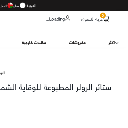
العربية
عمان
اتصل 
0
عربة التسوق
...Loading
اكثر
مفروشات
مظلات خارجية
التوصيل 13
ستائر الرولر المطبوعة للوقاية الش