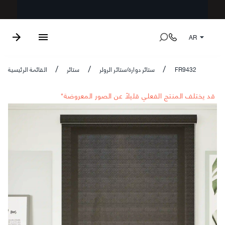
AR
FR9432
ستائر دوارة/ستائر الرولر
ستائر
القائمة الرئيسية
/
/
/
*قد يختلف المنتج الفعلي قليلاً عن الصور المعروضة