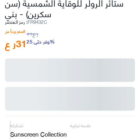
ستائر الرولر للوقاية الشمسية (سن
بني
سكرين)
-
FR9432C
:
رمز العنصر
السعر يبدأ من
ر ع
41
31
ر ع
وفر حتى 25%
علامة تجارية
تشكيلة
Sunscreen Collection