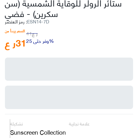
ستائر الرولر للوقاية الشمسية (سن
سكرين)
-
فضي
ESN14-7D
:
رمز العنصر
السعر يبدأ من
ر ع
41
31
ر ع
وفر حتى 25%
علامة تجارية
تشكيلة
Sunscreen Collection