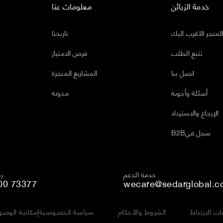
خدمة الزبائن
معلومات عنا
لمتجر الأقرب اليك
تاريخنا
تتبع الطلب
فرص الامتياز
اتصل بنا
المشاريع المنجزة
أسئلة وأجوبة
مدونة
الإرجاع والاسترداد
B2Bسجل في
خدمة الدعم
رق
00 73377
wecare@sedarglobal.c
ت الارتباط
الشروط والأحكام
سياسة الخصوصية
إمكانية الوصو