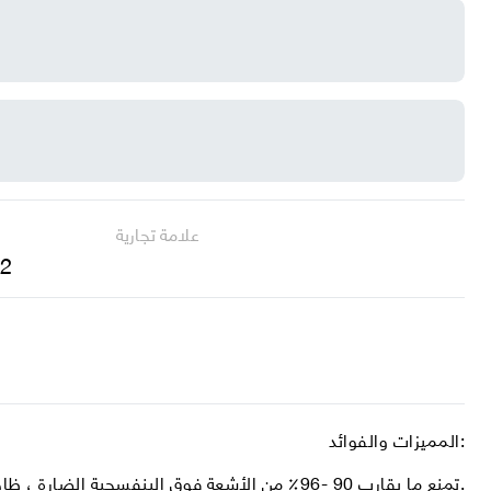
علامة تجارية
 2
المميزات والفوائد:
تمنع ما يقارب 90 -96٪ من الأشعة فوق البنفسجية الضارة ، ظاهرة الوهج.