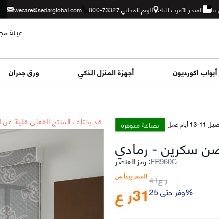
بنا
المتجر الأقرب اليك
الرقم المجاني 73327-800
wecare@sedarglobal.com
عينة مجا
أبواب اكورديون
أجهزة المنزل الذكي
ورق جدران
*قد يختلف المنتج الفعلي قليلاً عن 
بضاعة متوفرة
-13 أيام عمل
صن سكرين
-
رمادي
FR960C
:
رمز العنصر
السعر يبدأ من
ر ع
41
31
ر ع
وفر حتى 25%