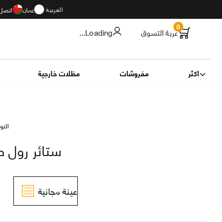
العربية
عمان
اتصل 
0
عربة التسوق
...Loading
اكثر
مفروشات
مظلات خارجية
التوصيل 11
ستائر رول 
عينة مجانية