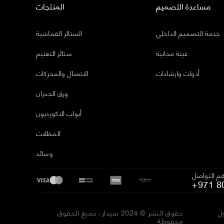
مساعدة التصميم
المنتجات
خدمة التصميم الداخلي
الستائر القماشية
عينة مجانية
ستائر التعتيم
أدوات وارشادات
الاتصال والمحركات
ورق الجدران
أبواب الاكورديون
المظلات
وسائد
م التواصل
+971 8
ل
حقوق النشر © 2024 سيدار، جميع الحقوق
محفوظة