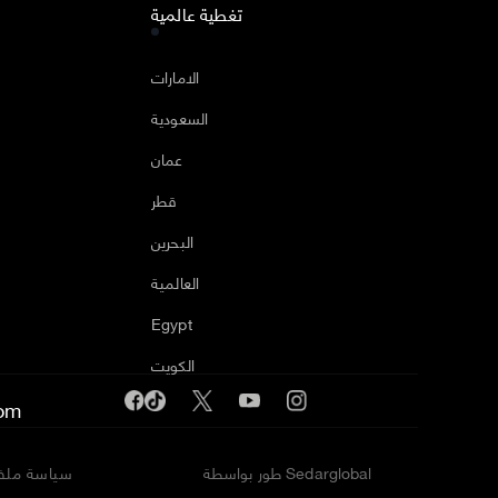
تغطية عالمية
ا
الامارات
السعودية
عمان
قطر
البحرين
العالمية
Egypt
الكويت
om
طور بواسطة Sedarglobal
سياسة ملفا