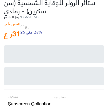
ستائر الرولر للوقاية الشمسية (سن
سكرين)
-
رمادي
ESN20-5C
:
رمز العنصر
السعر يبدأ من
ر ع
41
31
ر ع
وفر حتى 25%
علامة تجارية
تشكيلة
Sunscreen Collection