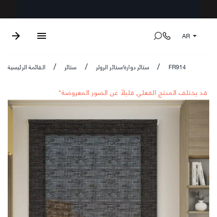
AR
FR914
ستائر دوارة/ستائر الرولر
ستائر
القائمة الرئيسية
/
/
/
*قد يختلف المنتج الفعلي قليلاً عن الصور المعروضة