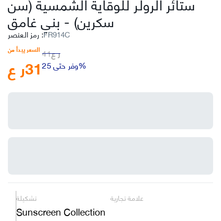
ستائر الرولر للوقاية الشمسية (سن
سكرين)
-
بني غامق
FR914C
:
رمز العنصر
السعر يبدأ من
ر ع
41
31
ر ع
وفر حتى 25%
علامة تجارية
تشكيلة
Sunscreen Collection