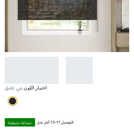
بني غامق
اختيار اللون
بضاعة متوفرة
التوصيل 11-13 أيام عمل