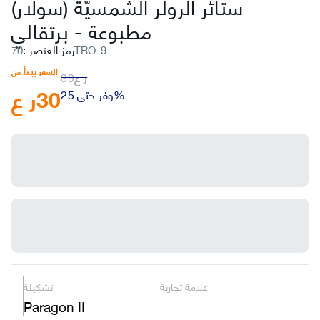
ستائر الرولر الشمسيّة (سولار)
مطبوعة
-
برتقالي
70TRO-9
رمز العنصر
:
السعر يبدأ من
ر ع
39
30
ر ع
وفر حتى 25%
علامة تجارية
تشكيلة
Paragon II