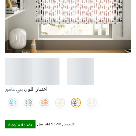
بني غامق
اختيار اللون
بضاعة متوفرة
التوصيل 13-15 أيام عمل