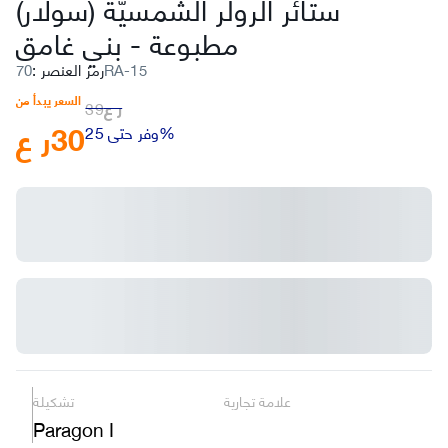
ستائر الرولر الشمسيّة (سولار)
مطبوعة
-
بني غامق
70RA-15
رمز العنصر
:
السعر يبدأ من
ر ع
39
30
ر ع
وفر حتى 25%
علامة تجارية
تشكيلة
Paragon I