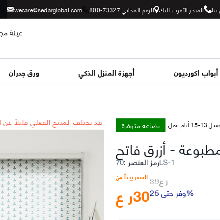
بنا
المتجر الأقرب اليك
الرقم المجاني 73327-800
wecare@sedarglobal.com
عينة مجا
أبواب اكورديون
أجهزة المنزل الذكي
ورق جدران
*قد يختلف المنتج الفعلي قليلاً عن 
بضاعة متوفرة
-15 أيام عمل
 مطبوعة
-
أزرق فاتح
70LS-1
رمز العنصر
:
السعر يبدأ من
ر ع
39
30
ر ع
وفر حتى 25%