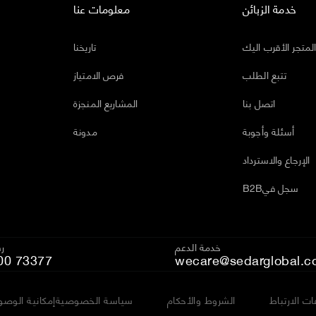
خدمة الزبائن
معلومات عنا
لمتجر الأقرب اليك
تاريخنا
تتبع الطلب
فرص الامتياز
اتصل بنا
المشاريع المنجزة
أسئلة وأجوبة
مدونة
الإرجاع والاسترداد
B2Bسجل في
خدمة الدعم
رق
00 73377
wecare@sedarglobal.c
ت الارتباط
الشروط والأحكام
سياسة الخصوصية
إمكانية الوصو