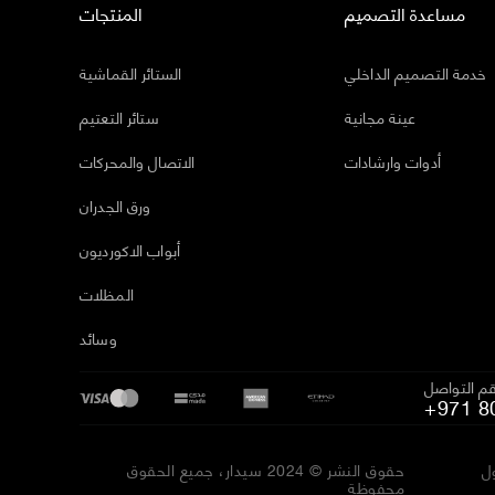
مساعدة التصميم
المنتجات
خدمة التصميم الداخلي
الستائر القماشية
عينة مجانية
ستائر التعتيم
أدوات وارشادات
الاتصال والمحركات
ورق الجدران
أبواب الاكورديون
المظلات
وسائد
م التواصل
+971 8
ل
حقوق النشر © 2024 سيدار، جميع الحقوق
محفوظة