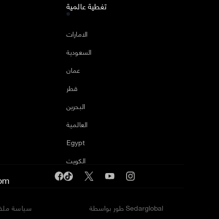
تغطية عالمية
ا
الامارات
السعودية
عمان
قطر
البحرين
العالمية
Egypt
الكويت
om
طور بواسطة Sedarglobal
سياسة ملفا