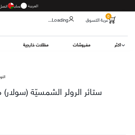
العربية
عمان
اتصل 
0
عربة التسوق
...Loading
اكثر
مفروشات
مظلات خارجية
التوصيل 13
ستائر الرولر الشمسيّة (سولار)