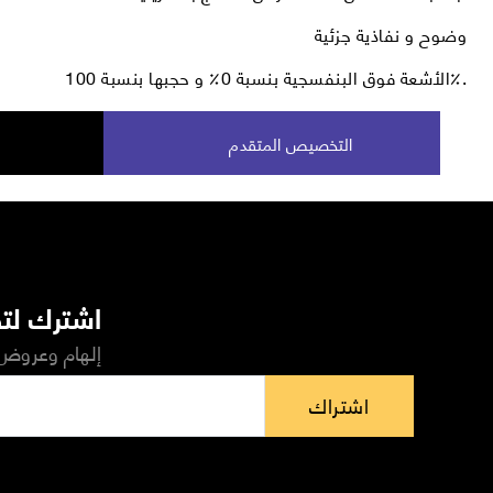
وضوح و نفاذية جزئية
الأشعة فوق البنفسجية بنسبة 0٪ و حجبها بنسبة 100٪.
التخصيص المتقدم
اشترك لتص
إلهام وعروض 
اشتراك