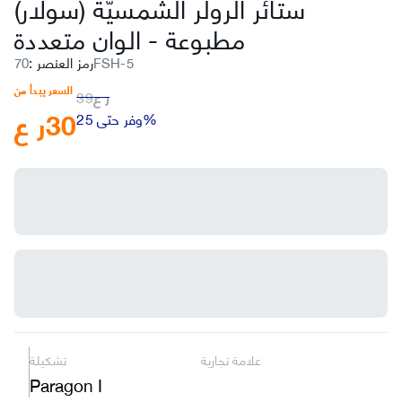
ستائر الرولر الشمسيّة (سولار)
مطبوعة
-
الوان متعددة
70FSH-5
رمز العنصر
:
السعر يبدأ من
ر ع
39
30
ر ع
وفر حتى 25%
علامة تجارية
تشكيلة
Paragon I