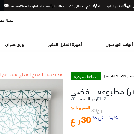
بنا
المتجر الأقرب اليك
الرقم المجاني 73327-800
wecare@sedarglobal.com
عينة مجا
أبواب اكورديون
أجهزة المنزل الذكي
ورق جدران
*قد يختلف المنتج الفعلي قليلاً عن 
بضاعة متوفرة
-15 أيام عمل
ار) مطبوعة
-
فضي
70FL-2
رمز العنصر
:
السعر يبدأ من
ر ع
39
30
ر ع
وفر حتى 25%