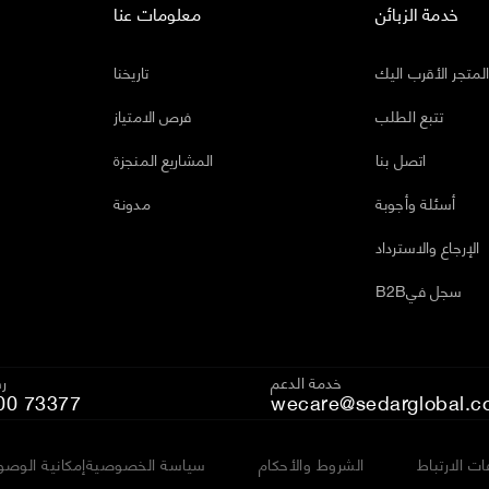
خدمة الزبائن
معلومات عنا
لمتجر الأقرب اليك
تاريخنا
تتبع الطلب
فرص الامتياز
اتصل بنا
المشاريع المنجزة
أسئلة وأجوبة
مدونة
الإرجاع والاسترداد
B2Bسجل في
خدمة الدعم
رق
00 73377
wecare@sedarglobal.c
ت الارتباط
الشروط والأحكام
سياسة الخصوصية
إمكانية الوصو