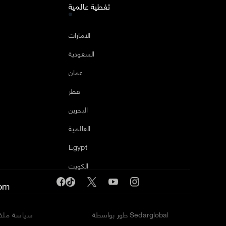
تغطية عالمية
ا
الامارات
السعودية
عمان
قطر
البحرين
العالمية
Egypt
الكويت
om
طور بواسطة Sedarglobal
سياسة ملفا