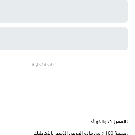
علامة تجارية
المميزات والفوائد:
بنسبة 100٪ من مادة العرض المُنتج بالأكريليك.