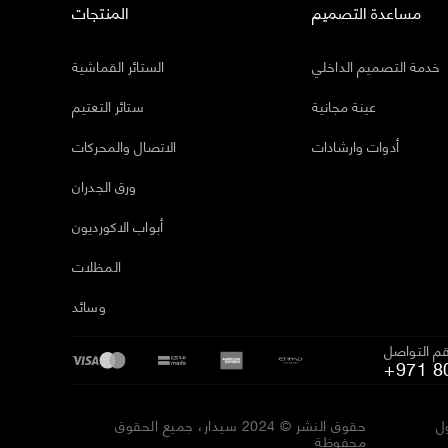
مساعدة التصميم
المنتجات
خدمة التصميم الداخلي
الستائر القماشية
عينة مجانية
ستائر التعتيم
أدوات وارشادات
الاتصال والمحركات
ورق الجدران
أبواب الاكورديون
المظلات
وسائد
م التواصل
+971 8
ل
حقوق النشر © 2024 سيدار، جميع الحقوق
محفوظة