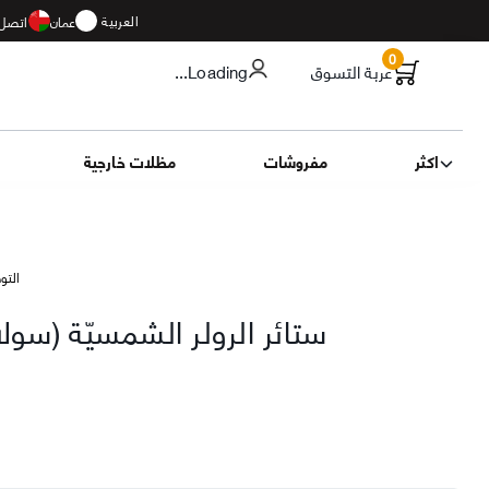
العربية
عمان
اتصل 
0
عربة التسوق
...Loading
اكثر
مفروشات
مظلات خارجية
التوصيل 13
ستائر الرولر الشمسيّة (سول