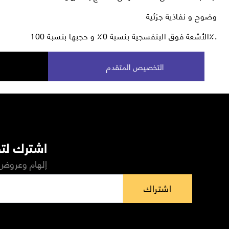
وضوح و نفاذية جزئية
الأشعة فوق البنفسجية بنسبة 0٪ و حجبها بنسبة 100٪.
التخصيص المتقدم
اشترك لتص
إلهام وعروض 
اشتراك